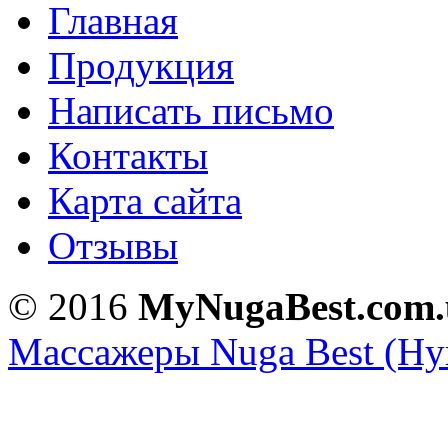
Главная
Продукция
Написать письмо
Контакты
Карта сайта
Отзывы
NM-80
NM-70
© 2016
MyNugaBest.com.
Массажеры Nuga Best (Нуг