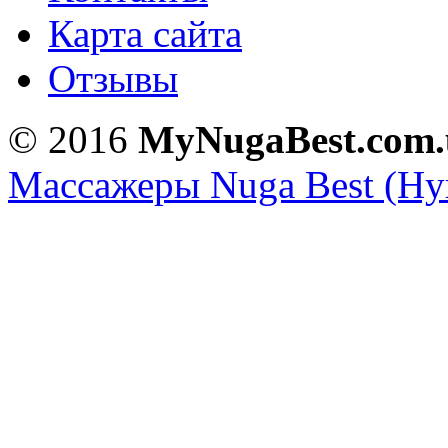
Карта сайта
Отзывы
NM-80
NM-70
© 2016
MyNugaBest.com.
Массажеры Nuga Best (Нуг
NM-30
Miracle 2